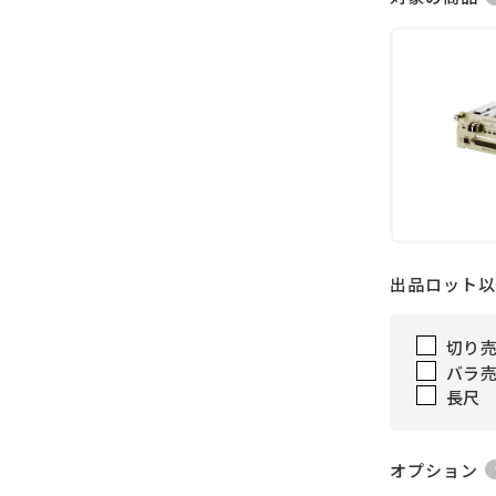
出品ロット以
切り
バラ
長尺
オプション