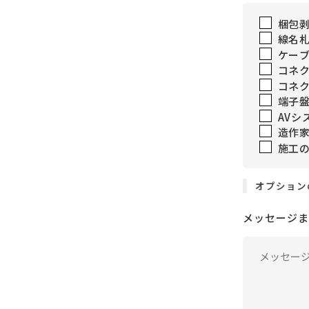
梱包
線名
ケー
コネ
コネ
端子
AVシ
造作
施工
オプション
メッセージま